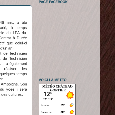
PAGE FACEBOOK
46 ans, a été
rié, à temps
icole du LPA du
Contrat à Durée
if que celui-ci
d'un an).
vet de Technicien
t de Technicien
. Il a également
 réaliser les
 quelques temps
er.
VOICI LA MÉTÉO....
à Ampoigné. Son
MÉTÉO CHÂTEAU-
 du lycée, il sera
GONTIER
 des cultures.