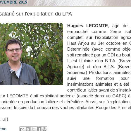
OVEMBRE 2015
larié sur l'exploitation du LPA
Hugues LECOMTE
, âgé de 
embauché comme 2ème sala
complet, sur l'exploitation agr
Haut Anjou au 1er octobre en 
Déterminée (avec comme object
soit remplacé par un CDI au bout 
Il est titulaire d'un B.T.A. (Bre
Agricole) et d'un B.T.S. (Breve
Supérieur) Productions animales
suivi une formation pour
inséminations animales et a été
contrôleur laitier avant de s'install
ieur LECOMTE était exploitant agricole (associé dans un GAEC) 
t orientée en production laitière et céréalière. Aussi, sur l'exploitation
assurer le suivi du troupeau des vaches allaitantes Rouge des Prés et
lui !
yme