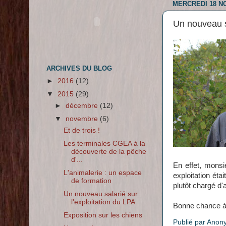
MERCREDI 18 N
Un nouveau sa
ARCHIVES DU BLOG
►
2016
(12)
▼
2015
(29)
►
décembre
(12)
▼
novembre
(6)
Et de trois !
Les terminales CGEA à la
découverte de la pêche
d'...
En effet, mons
L'animalerie : un espace
exploitation étai
de formation
plutôt chargé d'
Un nouveau salarié sur
l'exploitation du LPA
Bonne chance à 
Exposition sur les chiens
Publié par
Anon