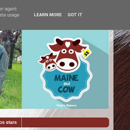
ser-agent
rate usage
LEARN MORE
GOT IT
os stars